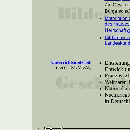
Zur Geschic
Bürgerschaf
Materialien 
des Hauses 
Herrschaft
G
Bildarchiv z
Landeskun
Unterrichtsmaterial:
Entstehung
(bei der ZUM e.V.)
Entwicklu
Französisc
Weimarer R
Nationalso
Nachkriegs
in Deutsch