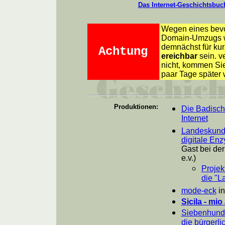
Das Internet-Geschichtsbuc
Wegen eines bev
Domain-Umzugs wi
demnächst für kur
Achtung
ereichbar
sein. v
nicht, kommen Sie
paar Tage später 
Produktionen:
Die Badisch
Internet
Landeskunde
digitale Enz
Gast bei der
e.v.)
Projek
die "L
mode-eck
in
Sicila - mi
Siebenhunde
die bürgerli